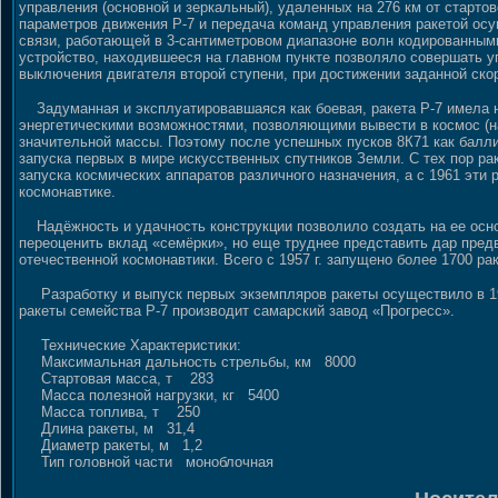
управления (основной и зеркальный), удаленных на 276 км от стартов
параметров движения Р-7 и передача команд управления ракетой ос
связи, работающей в 3-сантиметровом диапазоне волн кодированны
устройство, находившееся на главном пункте позволяло совершать у
выключения двигателя второй ступени, при достижении заданной скор
Задуманная и эксплуатировавшаяся как боевая, ракета Р-7 имела 
энергетическими возможностями, позволяющими вывести в космос (н
значительной массы. Поэтому после успешных пусков 8К71 как балли
запуска первых в мире искусственных спутников Земли. С тех пор р
запуска космических аппаратов различного назначения, а с 1961 эти
космонавтике.
Надёжность и удачность конструкции позволило создать на ее осно
переоценить вклад «семёрки», но еще труднее представить дар пред
отечественной космонавтики. Всего с 1957 г. запущено более 1700 ра
Разработку и выпуск первых экземпляров ракеты осуществило в 19
ракеты семейства Р-7 производит самарский завод «Прогресс».
Технические Характеристики:
Максимальная дальность стрельбы, км 8000
Стартовая масса, т 283
Масса полезной нагрузки, кг 5400
Масса топлива, т 250
Длина ракеты, м 31,4
Диаметр ракеты, м 1,2
Тип головной части моноблочная