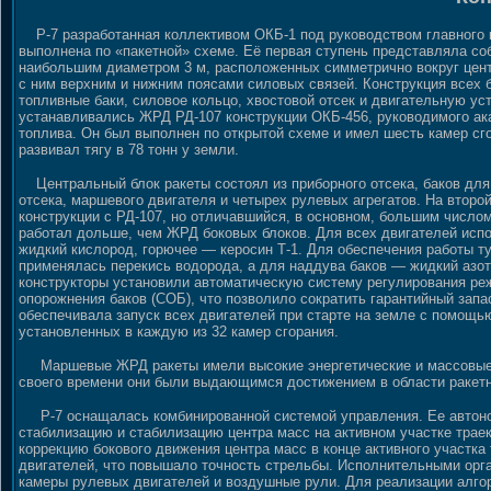
Р-7 разработанная коллективом ОКБ-1 под руководством главного 
выполнена по «пакетной» схеме. Её первая ступень представляла со
наибольшим диаметром 3 м, расположенных симметрично вокруг центр
с ним верхним и нижним поясами силовых связей. Конструкция всех 
топливные баки, силовое кольцо, хвостовой отсек и двигательную ус
устанавливались ЖРД РД-107 конструкции ОКБ-456, руководимого ак
топлива. Он был выполнен по открытой схеме и имел шесть камер сг
развивал тягу в 78 тонн у земли.
Центральный блок ракеты состоял из приборного отсека, баков для 
отсека, маршевого двигателя и четырех рулевых агрегатов. На втор
конструкции с РД-107, но отличавшийся, в основном, большим числом
работал дольше, чем ЖРД боковых блоков. Для всех двигателей исп
жидкий кислород, горючее — керосин Т-1. Для обеспечения работы т
применялась перекись водорода, а для наддува баков — жидкий азот
конструкторы установили автоматическую систему регулирования ре
опорожнения баков (СОБ), что позволило сократить гарантийный запа
обеспечивала запуск всех двигателей при старте на земле с помощь
установленных в каждую из 32 камер сгорания.
Маршевые ЖРД ракеты имели высокие энергетические и массовые х
своего времени они были выдающимся достижением в области ракетн
Р-7 оснащалась комбинированной системой управления. Ее автоно
стабилизацию и стабилизацию центра масс на активном участке тра
коррекцию бокового движения центра масс в конце активного участк
двигателей, что повышало точность стрельбы. Исполнительными орг
камеры рулевых двигателей и воздушные рули. Для реализации алго